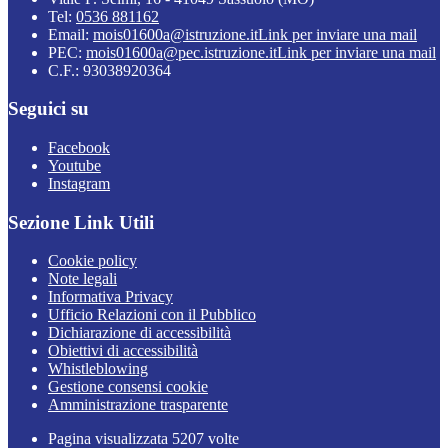
Tel:
0536 881162
Email:
mois01600a@istruzione.it
Link per inviare una mail
PEC:
mois01600a@pec.istruzione.it
Link per inviare una mail
C.F.: 93038920364
Seguici su
Facebook
Youtube
Instagram
Sezione Link Utili
Cookie policy
Note legali
Informativa Privacy
Ufficio Relazioni con il Pubblico
Dichiarazione di accessibilità
Obiettivi di accessibilità
Whistleblowing
Gestione consensi cookie
Amministrazione trasparente
Pagina visualizzata
5207
volte