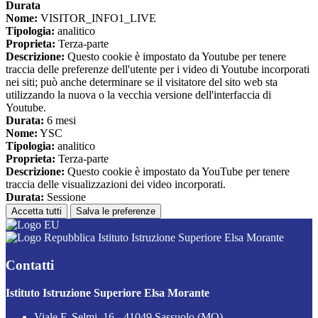
Durata
Nome:
VISITOR_INFO1_LIVE
Tipologia:
analitico
Proprieta:
Terza-parte
Descrizione:
Questo cookie è impostato da Youtube per tenere
traccia delle preferenze dell'utente per i video di Youtube incorporati
nei siti; può anche determinare se il visitatore del sito web sta
utilizzando la nuova o la vecchia versione dell'interfaccia di
Youtube.
Durata:
6 mesi
Nome:
YSC
Tipologia:
analitico
Proprieta:
Terza-parte
Descrizione:
Questo cookie è impostato da YouTube per tenere
traccia delle visualizzazioni dei video incorporati.
Durata:
Sessione
Accetta tutti
Salva le preferenze
Istituto Istruzione Superiore Elsa Morante
Contatti
Istituto Istruzione Superiore Elsa Morante
Viale F. Selmi, 16 - 41049 Sassuolo (MO)