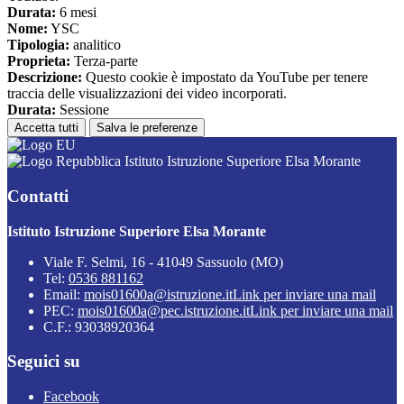
Durata:
6 mesi
Nome:
YSC
Tipologia:
analitico
Proprieta:
Terza-parte
Descrizione:
Questo cookie è impostato da YouTube per tenere
traccia delle visualizzazioni dei video incorporati.
Durata:
Sessione
Accetta tutti
Salva le preferenze
Istituto Istruzione Superiore Elsa Morante
Contatti
Istituto Istruzione Superiore Elsa Morante
Viale F. Selmi, 16 - 41049 Sassuolo (MO)
Tel:
0536 881162
Email:
mois01600a@istruzione.it
Link per inviare una mail
PEC:
mois01600a@pec.istruzione.it
Link per inviare una mail
C.F.: 93038920364
Seguici su
Facebook