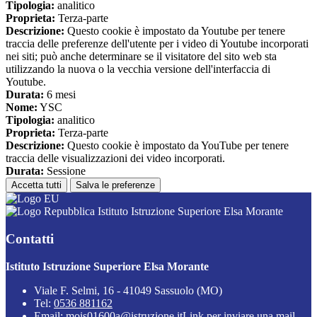
Tipologia:
analitico
Proprieta:
Terza-parte
Descrizione:
Questo cookie è impostato da Youtube per tenere
traccia delle preferenze dell'utente per i video di Youtube incorporati
nei siti; può anche determinare se il visitatore del sito web sta
utilizzando la nuova o la vecchia versione dell'interfaccia di
Youtube.
Durata:
6 mesi
Nome:
YSC
Tipologia:
analitico
Proprieta:
Terza-parte
Descrizione:
Questo cookie è impostato da YouTube per tenere
traccia delle visualizzazioni dei video incorporati.
Durata:
Sessione
Accetta tutti
Salva le preferenze
Istituto Istruzione Superiore Elsa Morante
Contatti
Istituto Istruzione Superiore Elsa Morante
Viale F. Selmi, 16 - 41049 Sassuolo (MO)
Tel:
0536 881162
Email:
mois01600a@istruzione.it
Link per inviare una mail