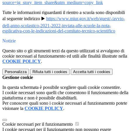
source=ig_story_item_share&
utm_medium=copy_link
Tutte le informazioni riguardanti il rientro a scuola sono disponibili
al seguente indirizzo ▶️
https://www.miur.gov.it/web/
guest/-/avvio-
dell-anno-
scolastico-2021-2022-inviata-
alle-scuole-la-nota-
esplicativa-con-le-
indicazioni-del-comitato-
tecnico-scientifico
Notizie
Questo sito o gli strumenti terzi da questo utilizzati si avvalgono di
cookie necessari al funzionamento ed utili alle finalità illustrate nella
COOKIE POLICY
.
Personalizza
Rifiuta tutti
i cookies
Accetta tutti
i cookies
Gestione cookie
In questa schermata è possibile scegliere quali cookie consentire.
I cookie necessari sono quelli che consentono il funzionamento della
piattaforma e non è possibile disabilitarli.
Per conoscere quali sono i cookie necessari al funzionamento potete
visionare la
COOKIE POLICY
.
Cookie necessari per il funzionamento
I cookie necessari per il funzionamento non possono essere