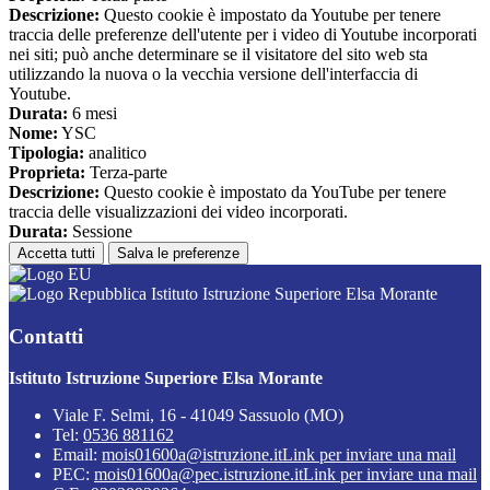
Descrizione:
Questo cookie è impostato da Youtube per tenere
traccia delle preferenze dell'utente per i video di Youtube incorporati
nei siti; può anche determinare se il visitatore del sito web sta
utilizzando la nuova o la vecchia versione dell'interfaccia di
Youtube.
Durata:
6 mesi
Nome:
YSC
Tipologia:
analitico
Proprieta:
Terza-parte
Descrizione:
Questo cookie è impostato da YouTube per tenere
traccia delle visualizzazioni dei video incorporati.
Durata:
Sessione
Accetta tutti
Salva le preferenze
Istituto Istruzione Superiore Elsa Morante
Contatti
Istituto Istruzione Superiore Elsa Morante
Viale F. Selmi, 16 - 41049 Sassuolo (MO)
Tel:
0536 881162
Email:
mois01600a@istruzione.it
Link per inviare una mail
PEC:
mois01600a@pec.istruzione.it
Link per inviare una mail