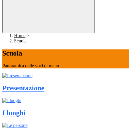
Home
>
Scuola
Scuola
Panoramica delle voci di menu
Presentazione
I luoghi