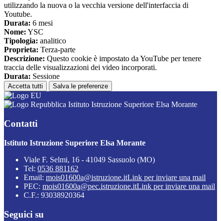
utilizzando la nuova o la vecchia versione dell'interfaccia di
Youtube.
Durata:
6 mesi
Nome:
YSC
Tipologia:
analitico
Proprieta:
Terza-parte
Descrizione:
Questo cookie è impostato da YouTube per tenere
traccia delle visualizzazioni dei video incorporati.
Durata:
Sessione
Accetta tutti
Salva le preferenze
Istituto Istruzione Superiore Elsa Morante
Contatti
Istituto Istruzione Superiore Elsa Morante
Viale F. Selmi, 16 - 41049 Sassuolo (MO)
Tel:
0536 881162
Email:
mois01600a@istruzione.it
Link per inviare una mail
PEC:
mois01600a@pec.istruzione.it
Link per inviare una mail
C.F.: 93038920364
Seguici su