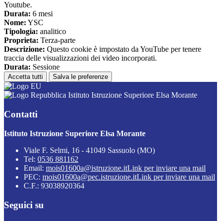
Youtube.
Durata:
6 mesi
Nome:
YSC
Tipologia:
analitico
Proprieta:
Terza-parte
Descrizione:
Questo cookie è impostato da YouTube per tenere
traccia delle visualizzazioni dei video incorporati.
Durata:
Sessione
Accetta tutti
Salva le preferenze
Istituto Istruzione Superiore Elsa Morante
Contatti
Istituto Istruzione Superiore Elsa Morante
Viale F. Selmi, 16 - 41049 Sassuolo (MO)
Tel:
0536 881162
Email:
mois01600a@istruzione.it
Link per inviare una mail
PEC:
mois01600a@pec.istruzione.it
Link per inviare una mail
C.F.: 93038920364
Seguici su