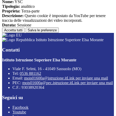
Nome:
YSC
Tipologia:
analitico
Proprieta:
Terza-parte
Descrizione:
Questo cookie è impostato da YouTube per tenere
traccia delle visualizzazioni dei video incorporati.
Durata:
Sessione
Accetta tutti
Salva le preferenze
Istituto Istruzione Superiore Elsa Morante
Contatti
Istituto Istruzione Superiore Elsa Morante
Viale F. Selmi, 16 - 41049 Sassuolo (MO)
Tel:
0536 881162
Email:
mois01600a@istruzione.it
Link per inviare una mail
PEC:
mois01600a@pec.istruzione.it
Link per inviare una mail
C.F.: 93038920364
Seguici su
Facebook
Youtube