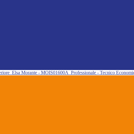
eriore
Elsa Morante - MOIS01600A
Professionale - Tecnico Econom