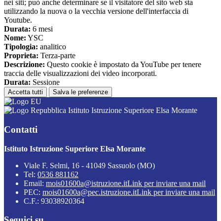
nei siti; può anche determinare se il visitatore del sito web sta
utilizzando la nuova o la vecchia versione dell'interfaccia di
Youtube.
Durata:
6 mesi
Nome:
YSC
Tipologia:
analitico
Proprieta:
Terza-parte
Descrizione:
Questo cookie è impostato da YouTube per tenere
traccia delle visualizzazioni dei video incorporati.
Durata:
Sessione
Accetta tutti
Salva le preferenze
Istituto Istruzione Superiore Elsa Morante
Contatti
Istituto Istruzione Superiore Elsa Morante
Viale F. Selmi, 16 - 41049 Sassuolo (MO)
Tel:
0536 881162
Email:
mois01600a@istruzione.it
Link per inviare una mail
PEC:
mois01600a@pec.istruzione.it
Link per inviare una mail
C.F.: 93038920364
Seguici su