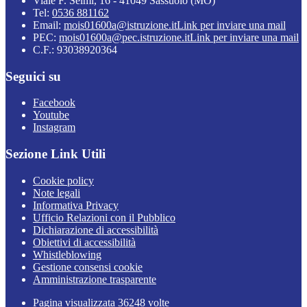
Viale F. Selmi, 16 - 41049 Sassuolo (MO)
Tel:
0536 881162
Email:
mois01600a@istruzione.it
Link per inviare una mail
PEC:
mois01600a@pec.istruzione.it
Link per inviare una mail
C.F.: 93038920364
Seguici su
Facebook
Youtube
Instagram
Sezione Link Utili
Cookie policy
Note legali
Informativa Privacy
Ufficio Relazioni con il Pubblico
Dichiarazione di accessibilità
Obiettivi di accessibilità
Whistleblowing
Gestione consensi cookie
Amministrazione trasparente
Pagina visualizzata
36248
volte