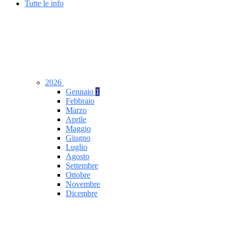
Tutte le info
2026
Gennaio
1
Febbraio
Marzo
Aprile
Maggio
Giugno
Luglio
Agosto
Settembre
Ottobre
Novembre
Dicembre