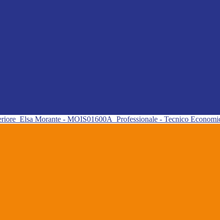
eriore
Elsa Morante - MOIS01600A
Professionale - Tecnico Econom