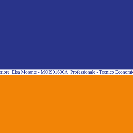
eriore
Elsa Morante - MOIS01600A
Professionale - Tecnico Econom