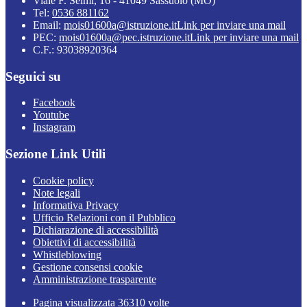
Viale F. Selmi, 16 - 41049 Sassuolo (MO)
Tel:
0536 881162
Email:
mois01600a@istruzione.it
Link per inviare una mail
PEC:
mois01600a@pec.istruzione.it
Link per inviare una mail
C.F.: 93038920364
Seguici su
Facebook
Youtube
Instagram
Sezione Link Utili
Cookie policy
Note legali
Informativa Privacy
Ufficio Relazioni con il Pubblico
Dichiarazione di accessibilità
Obiettivi di accessibilità
Whistleblowing
Gestione consensi cookie
Amministrazione trasparente
Pagina visualizzata
36310
volte