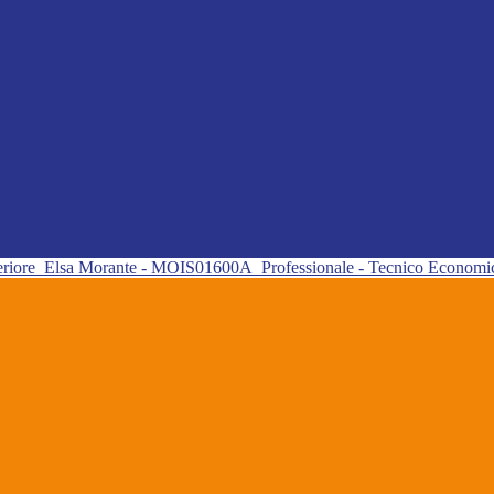
eriore
Elsa Morante - MOIS01600A
Professionale - Tecnico Econom