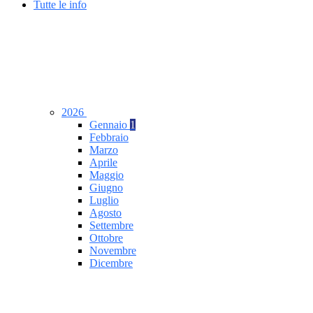
Tutte le info
2026
Gennaio
1
Febbraio
Marzo
Aprile
Maggio
Giugno
Luglio
Agosto
Settembre
Ottobre
Novembre
Dicembre