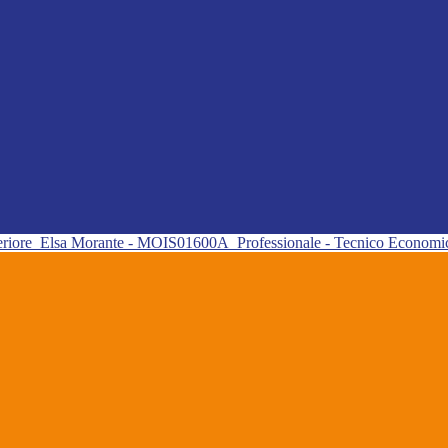
eriore
Elsa Morante - MOIS01600A
Professionale - Tecnico Econom