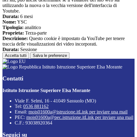
utilizzando la nuova o la vecchia versione dell'interfaccia di
Youtube.
Durata:
6 mesi
Nome:
YSC
Tipologia:
analitico
Proprieta:
Terza-parte
Descrizione:
Questo cookie è impostato da YouTube per tenere
traccia delle visualizzazioni dei video incorporati.
Durata:
Sessione
Accetta tutti
Salva le preferenze
Istituto Istruzione Superiore Elsa Morante
Contatti
Istituto Istruzione Superiore Elsa Morante
Viale F. Selmi, 16 - 41049 Sassuolo (MO)
Tel:
0536 881162
Email:
mois01600a@istruzione.it
Link per inviare una mail
PEC:
mois01600a@pec.istruzione.it
Link per inviare una mail
C.F.: 93038920364
Seguici su