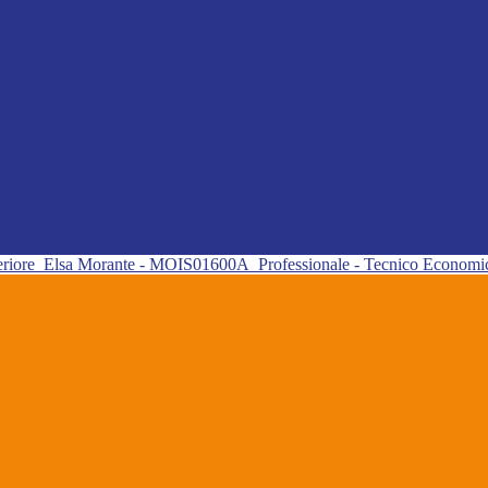
eriore
Elsa Morante - MOIS01600A
Professionale - Tecnico Econom