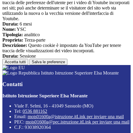
traccia delle preferenze dell'utente per i video di Youtube incorporati
nei siti; può anche determinare se il visitatore del sito web sta
utilizzando la nuova o la vecchia versione dell'interfaccia di
Youtube.
Durata:
6 mesi
Nome:
YSC
Tipologia:
analitico
Proprieta:
Terza-parte
Descrizione:
Questo cookie è impostato da YouTube per tenere
traccia delle visualizzazioni dei video incorporati.
Durata:
Sessione
Accetta tutti
Salva le preferenze
Istituto Istruzione Superiore Elsa Morante
Contatti
Istituto Istruzione Superiore Elsa Morante
Viale F. Selmi, 16 - 41049 Sassuolo (MO)
Tel:
0536 881162
Email:
mois01600a@istruzione.it
Link per inviare una mail
PEC:
mois01600a@pec.istruzione.it
Link per inviare una mail
C.F.: 93038920364