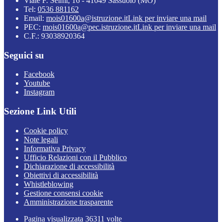
Viale F. Selmi, 16 - 41049 Sassuolo (MO)
Tel:
0536 881162
Email:
mois01600a@istruzione.it
Link per inviare una mail
PEC:
mois01600a@pec.istruzione.it
Link per inviare una mail
C.F.: 93038920364
Seguici su
Facebook
Youtube
Instagram
Sezione Link Utili
Cookie policy
Note legali
Informativa Privacy
Ufficio Relazioni con il Pubblico
Dichiarazione di accessibilità
Obiettivi di accessibilità
Whistleblowing
Gestione consensi cookie
Amministrazione trasparente
Pagina visualizzata
36311
volte