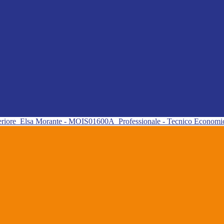
eriore
Elsa Morante - MOIS01600A
Professionale - Tecnico Econom